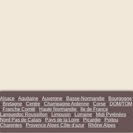
Alsace
-
Aquitaine
-
Auvergne
-
Basse-Normandie
-
Bourgogne
-
Bretagne
-
Centre
-
Champagne Ardenne
-
Corse
-
DOM/TOM
-
Franche Comté
-
Haute Normandie
-
Ile de France
-
Languedoc Roussillon
-
Limousin
-
Lorraine
-
Midi Pyrénées
-
Nord Pas de Calais
-
Pays de la Loire
-
Picardie
-
Poitou
Charentes
-
Provence Alpes Côte d'azur
-
Rhône Alpes
-