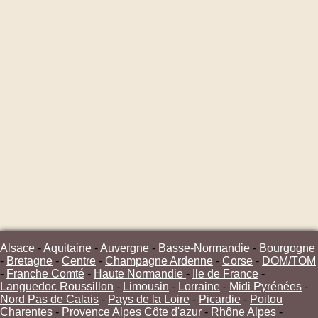
Alsace
-
Aquitaine
-
Auvergne
-
Basse-Normandie
-
Bourgogne
-
Bretagne
-
Centre
-
Champagne Ardenne
-
Corse
-
DOM/TOM
-
Franche Comté
-
Haute Normandie
-
Ile de France
-
Languedoc Roussillon
-
Limousin
-
Lorraine
-
Midi Pyrénées
-
Nord Pas de Calais
-
Pays de la Loire
-
Picardie
-
Poitou
Charentes
-
Provence Alpes Côte d'azur
-
Rhône Alpes
-