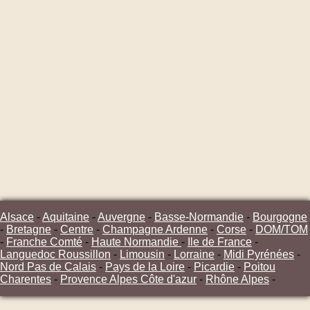
Alsace
-
Aquitaine
-
Auvergne
-
Basse-Normandie
-
Bourgogne
-
Bretagne
-
Centre
-
Champagne Ardenne
-
Corse
-
DOM/TOM
-
Franche Comté
-
Haute Normandie
-
Ile de France
-
Languedoc Roussillon
-
Limousin
-
Lorraine
-
Midi Pyrénées
-
Nord Pas de Calais
-
Pays de la Loire
-
Picardie
-
Poitou
Charentes
-
Provence Alpes Côte d'azur
-
Rhône Alpes
-