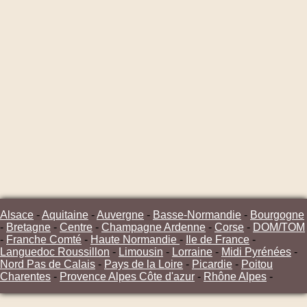
Alsace
-
Aquitaine
-
Auvergne
-
Basse-Normandie
-
Bourgogne
-
Bretagne
-
Centre
-
Champagne Ardenne
-
Corse
-
DOM/TOM
-
Franche Comté
-
Haute Normandie
-
Ile de France
-
Languedoc Roussillon
-
Limousin
-
Lorraine
-
Midi Pyrénées
-
Nord Pas de Calais
-
Pays de la Loire
-
Picardie
-
Poitou
Charentes
-
Provence Alpes Côte d'azur
-
Rhône Alpes
-