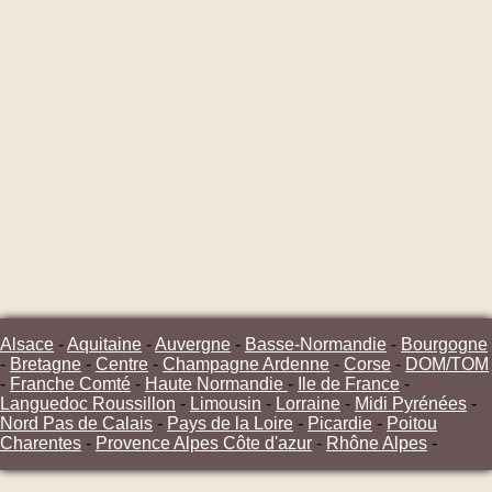
Alsace
-
Aquitaine
-
Auvergne
-
Basse-Normandie
-
Bourgogne
-
Bretagne
-
Centre
-
Champagne Ardenne
-
Corse
-
DOM/TOM
-
Franche Comté
-
Haute Normandie
-
Ile de France
-
Languedoc Roussillon
-
Limousin
-
Lorraine
-
Midi Pyrénées
-
Nord Pas de Calais
-
Pays de la Loire
-
Picardie
-
Poitou
Charentes
-
Provence Alpes Côte d'azur
-
Rhône Alpes
-