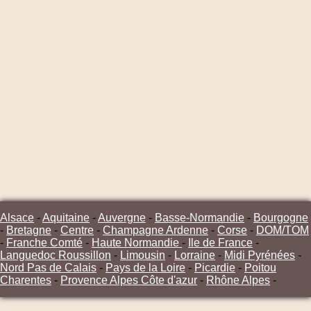
Alsace
-
Aquitaine
-
Auvergne
-
Basse-Normandie
-
Bourgogne
-
Bretagne
-
Centre
-
Champagne Ardenne
-
Corse
-
DOM/TOM
-
Franche Comté
-
Haute Normandie
-
Ile de France
-
Languedoc Roussillon
-
Limousin
-
Lorraine
-
Midi Pyrénées
-
Nord Pas de Calais
-
Pays de la Loire
-
Picardie
-
Poitou
Charentes
-
Provence Alpes Côte d'azur
-
Rhône Alpes
-