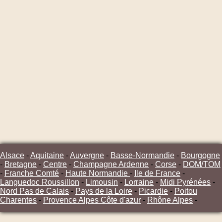
Alsace
-
Aquitaine
-
Auvergne
-
Basse-Normandie
-
Bourgogne
-
Bretagne
-
Centre
-
Champagne Ardenne
-
Corse
-
DOM/TOM
-
Franche Comté
-
Haute Normandie
-
Ile de France
-
Languedoc Roussillon
-
Limousin
-
Lorraine
-
Midi Pyrénées
-
Nord Pas de Calais
-
Pays de la Loire
-
Picardie
-
Poitou
Charentes
-
Provence Alpes Côte d'azur
-
Rhône Alpes
-