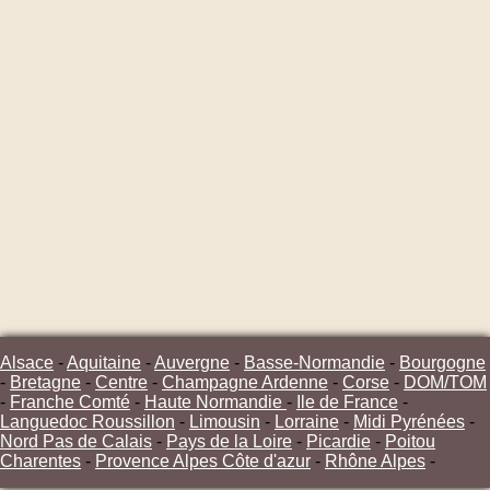
Alsace
-
Aquitaine
-
Auvergne
-
Basse-Normandie
-
Bourgogne
-
Bretagne
-
Centre
-
Champagne Ardenne
-
Corse
-
DOM/TOM
-
Franche Comté
-
Haute Normandie
-
Ile de France
-
Languedoc Roussillon
-
Limousin
-
Lorraine
-
Midi Pyrénées
-
Nord Pas de Calais
-
Pays de la Loire
-
Picardie
-
Poitou
Charentes
-
Provence Alpes Côte d'azur
-
Rhône Alpes
-