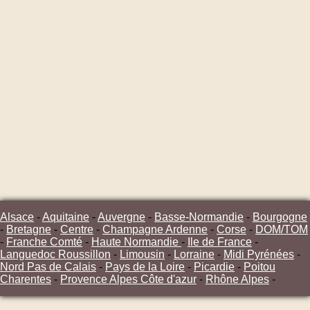
Alsace
-
Aquitaine
-
Auvergne
-
Basse-Normandie
-
Bourgogne
-
Bretagne
-
Centre
-
Champagne Ardenne
-
Corse
-
DOM/TOM
-
Franche Comté
-
Haute Normandie
-
Ile de France
-
Languedoc Roussillon
-
Limousin
-
Lorraine
-
Midi Pyrénées
-
Nord Pas de Calais
-
Pays de la Loire
-
Picardie
-
Poitou
Charentes
-
Provence Alpes Côte d'azur
-
Rhône Alpes
-