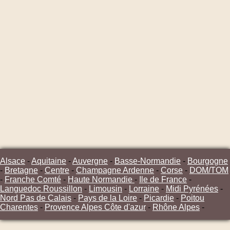
Alsace
-
Aquitaine
-
Auvergne
-
Basse-Normandie
-
Bourgogne
-
Bretagne
-
Centre
-
Champagne Ardenne
-
Corse
-
DOM/TOM
-
Franche Comté
-
Haute Normandie
-
Ile de France
-
Languedoc Roussillon
-
Limousin
-
Lorraine
-
Midi Pyrénées
-
Nord Pas de Calais
-
Pays de la Loire
-
Picardie
-
Poitou
Charentes
-
Provence Alpes Côte d'azur
-
Rhône Alpes
-