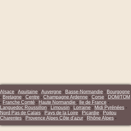
Alsace
-
Aquitaine
-
Auvergne
-
Basse-Normandie
-
Bourgogne
-
Bretagne
-
Centre
-
Champagne Ardenne
-
Corse
-
DOM/TOM
-
Franche Comté
-
Haute Normandie
-
Ile de France
-
Languedoc Roussillon
-
Limousin
-
Lorraine
-
Midi Pyrénées
-
Nord Pas de Calais
-
Pays de la Loire
-
Picardie
-
Poitou
Charentes
-
Provence Alpes Côte d'azur
-
Rhône Alpes
-