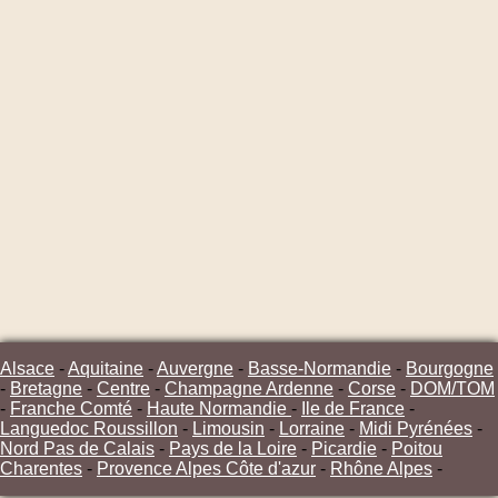
Alsace
-
Aquitaine
-
Auvergne
-
Basse-Normandie
-
Bourgogne
-
Bretagne
-
Centre
-
Champagne Ardenne
-
Corse
-
DOM/TOM
-
Franche Comté
-
Haute Normandie
-
Ile de France
-
Languedoc Roussillon
-
Limousin
-
Lorraine
-
Midi Pyrénées
-
Nord Pas de Calais
-
Pays de la Loire
-
Picardie
-
Poitou
Charentes
-
Provence Alpes Côte d'azur
-
Rhône Alpes
-