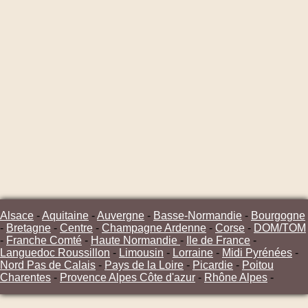
Alsace
-
Aquitaine
-
Auvergne
-
Basse-Normandie
-
Bourgogne
-
Bretagne
-
Centre
-
Champagne Ardenne
-
Corse
-
DOM/TOM
-
Franche Comté
-
Haute Normandie
-
Ile de France
-
Languedoc Roussillon
-
Limousin
-
Lorraine
-
Midi Pyrénées
-
Nord Pas de Calais
-
Pays de la Loire
-
Picardie
-
Poitou
Charentes
-
Provence Alpes Côte d'azur
-
Rhône Alpes
-