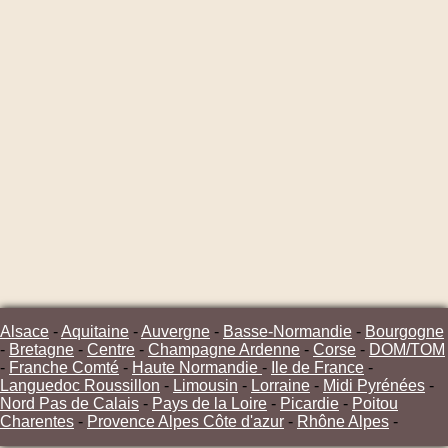
Alsace
-
Aquitaine
-
Auvergne
-
Basse-Normandie
-
Bourgogne
-
Bretagne
-
Centre
-
Champagne Ardenne
-
Corse
-
DOM/TOM
-
Franche Comté
-
Haute Normandie
-
Ile de France
-
Languedoc Roussillon
-
Limousin
-
Lorraine
-
Midi Pyrénées
-
Nord Pas de Calais
-
Pays de la Loire
-
Picardie
-
Poitou
Charentes
-
Provence Alpes Côte d'azur
-
Rhône Alpes
-