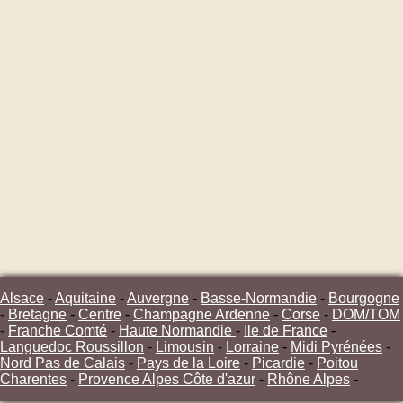
Alsace
-
Aquitaine
-
Auvergne
-
Basse-Normandie
-
Bourgogne
-
Bretagne
-
Centre
-
Champagne Ardenne
-
Corse
-
DOM/TOM
-
Franche Comté
-
Haute Normandie
-
Ile de France
-
Languedoc Roussillon
-
Limousin
-
Lorraine
-
Midi Pyrénées
-
Nord Pas de Calais
-
Pays de la Loire
-
Picardie
-
Poitou
Charentes
-
Provence Alpes Côte d'azur
-
Rhône Alpes
-