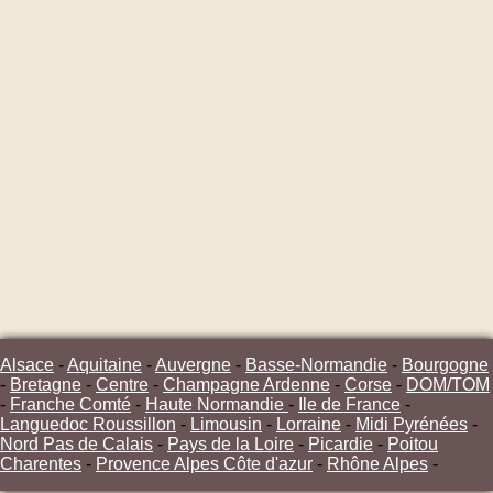
Alsace
-
Aquitaine
-
Auvergne
-
Basse-Normandie
-
Bourgogne
-
Bretagne
-
Centre
-
Champagne Ardenne
-
Corse
-
DOM/TOM
-
Franche Comté
-
Haute Normandie
-
Ile de France
-
Languedoc Roussillon
-
Limousin
-
Lorraine
-
Midi Pyrénées
-
Nord Pas de Calais
-
Pays de la Loire
-
Picardie
-
Poitou
Charentes
-
Provence Alpes Côte d'azur
-
Rhône Alpes
-