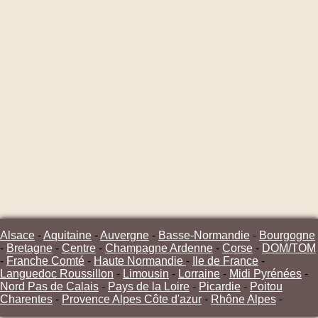
Alsace
-
Aquitaine
-
Auvergne
-
Basse-Normandie
-
Bourgogne
-
Bretagne
-
Centre
-
Champagne Ardenne
-
Corse
-
DOM/TOM
-
Franche Comté
-
Haute Normandie
-
Ile de France
-
Languedoc Roussillon
-
Limousin
-
Lorraine
-
Midi Pyrénées
-
Nord Pas de Calais
-
Pays de la Loire
-
Picardie
-
Poitou
Charentes
-
Provence Alpes Côte d'azur
-
Rhône Alpes
-