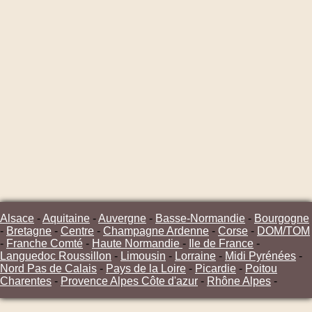
Alsace
-
Aquitaine
-
Auvergne
-
Basse-Normandie
-
Bourgogne
-
Bretagne
-
Centre
-
Champagne Ardenne
-
Corse
-
DOM/TOM
-
Franche Comté
-
Haute Normandie
-
Ile de France
-
Languedoc Roussillon
-
Limousin
-
Lorraine
-
Midi Pyrénées
-
Nord Pas de Calais
-
Pays de la Loire
-
Picardie
-
Poitou
Charentes
-
Provence Alpes Côte d'azur
-
Rhône Alpes
-