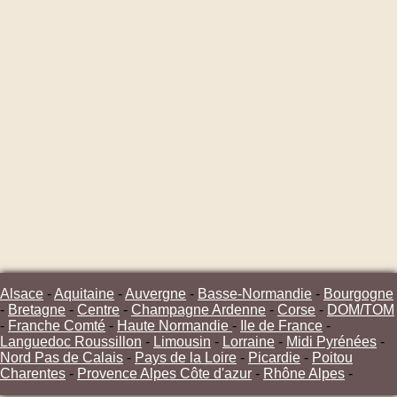
Alsace
-
Aquitaine
-
Auvergne
-
Basse-Normandie
-
Bourgogne
-
Bretagne
-
Centre
-
Champagne Ardenne
-
Corse
-
DOM/TOM
-
Franche Comté
-
Haute Normandie
-
Ile de France
-
Languedoc Roussillon
-
Limousin
-
Lorraine
-
Midi Pyrénées
-
Nord Pas de Calais
-
Pays de la Loire
-
Picardie
-
Poitou
Charentes
-
Provence Alpes Côte d'azur
-
Rhône Alpes
-