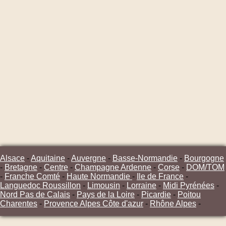
Alsace
-
Aquitaine
-
Auvergne
-
Basse-Normandie
-
Bourgogne
-
Bretagne
-
Centre
-
Champagne Ardenne
-
Corse
-
DOM/TOM
-
Franche Comté
-
Haute Normandie
-
Ile de France
-
Languedoc Roussillon
-
Limousin
-
Lorraine
-
Midi Pyrénées
-
Nord Pas de Calais
-
Pays de la Loire
-
Picardie
-
Poitou
Charentes
-
Provence Alpes Côte d'azur
-
Rhône Alpes
-