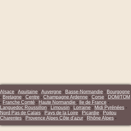
Alsace
-
Aquitaine
-
Auvergne
-
Basse-Normandie
-
Bourgogne
-
Bretagne
-
Centre
-
Champagne Ardenne
-
Corse
-
DOM/TOM
-
Franche Comté
-
Haute Normandie
-
Ile de France
-
Languedoc Roussillon
-
Limousin
-
Lorraine
-
Midi Pyrénées
-
Nord Pas de Calais
-
Pays de la Loire
-
Picardie
-
Poitou
Charentes
-
Provence Alpes Côte d'azur
-
Rhône Alpes
-