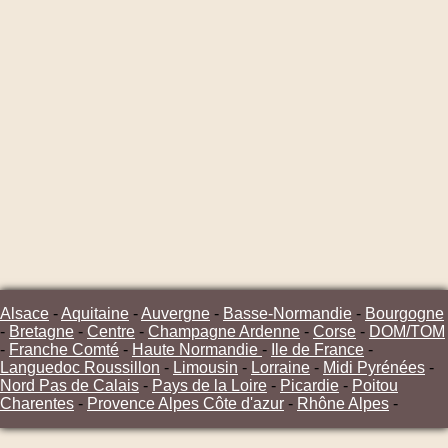
Alsace
-
Aquitaine
-
Auvergne
-
Basse-Normandie
-
Bourgogne
-
Bretagne
-
Centre
-
Champagne Ardenne
-
Corse
-
DOM/TOM
-
Franche Comté
-
Haute Normandie
-
Ile de France
-
Languedoc Roussillon
-
Limousin
-
Lorraine
-
Midi Pyrénées
-
Nord Pas de Calais
-
Pays de la Loire
-
Picardie
-
Poitou
Charentes
-
Provence Alpes Côte d'azur
-
Rhône Alpes
-