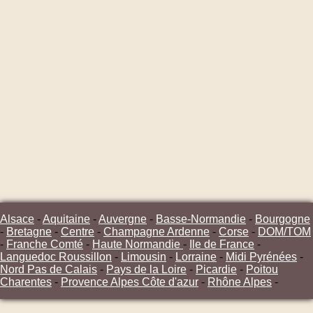
Alsace
-
Aquitaine
-
Auvergne
-
Basse-Normandie
-
Bourgogne
-
Bretagne
-
Centre
-
Champagne Ardenne
-
Corse
-
DOM/TOM
-
Franche Comté
-
Haute Normandie
-
Ile de France
-
Languedoc Roussillon
-
Limousin
-
Lorraine
-
Midi Pyrénées
-
Nord Pas de Calais
-
Pays de la Loire
-
Picardie
-
Poitou
Charentes
-
Provence Alpes Côte d'azur
-
Rhône Alpes
-