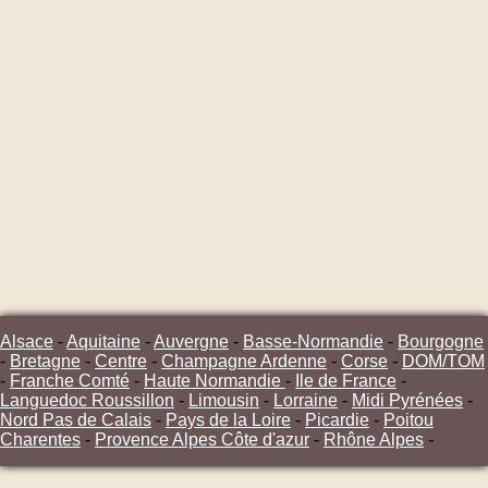
Alsace
-
Aquitaine
-
Auvergne
-
Basse-Normandie
-
Bourgogne
-
Bretagne
-
Centre
-
Champagne Ardenne
-
Corse
-
DOM/TOM
-
Franche Comté
-
Haute Normandie
-
Ile de France
-
Languedoc Roussillon
-
Limousin
-
Lorraine
-
Midi Pyrénées
-
Nord Pas de Calais
-
Pays de la Loire
-
Picardie
-
Poitou
Charentes
-
Provence Alpes Côte d'azur
-
Rhône Alpes
-