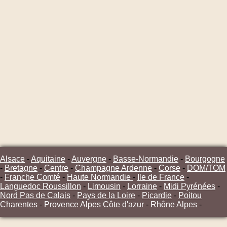
Alsace
-
Aquitaine
-
Auvergne
-
Basse-Normandie
-
Bourgogne
-
Bretagne
-
Centre
-
Champagne Ardenne
-
Corse
-
DOM/TOM
-
Franche Comté
-
Haute Normandie
-
Ile de France
-
Languedoc Roussillon
-
Limousin
-
Lorraine
-
Midi Pyrénées
-
Nord Pas de Calais
-
Pays de la Loire
-
Picardie
-
Poitou
Charentes
-
Provence Alpes Côte d'azur
-
Rhône Alpes
-