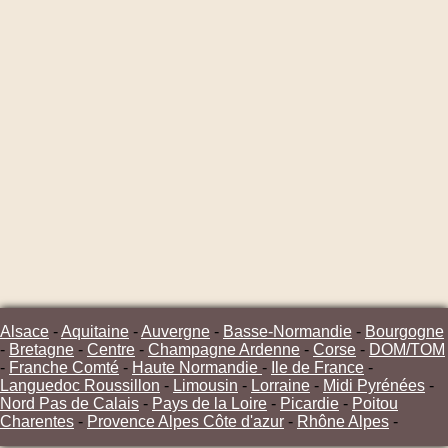
Alsace
-
Aquitaine
-
Auvergne
-
Basse-Normandie
-
Bourgogne
-
Bretagne
-
Centre
-
Champagne Ardenne
-
Corse
-
DOM/TOM
-
Franche Comté
-
Haute Normandie
-
Ile de France
-
Languedoc Roussillon
-
Limousin
-
Lorraine
-
Midi Pyrénées
-
Nord Pas de Calais
-
Pays de la Loire
-
Picardie
-
Poitou
Charentes
-
Provence Alpes Côte d'azur
-
Rhône Alpes
-