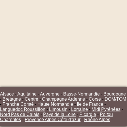
Alsace
-
Aquitaine
-
Auvergne
-
Basse-Normandie
-
Bourgogne
-
Bretagne
-
Centre
-
Champagne Ardenne
-
Corse
-
DOM/TOM
-
Franche Comté
-
Haute Normandie
-
Ile de France
-
Languedoc Roussillon
-
Limousin
-
Lorraine
-
Midi Pyrénées
-
Nord Pas de Calais
-
Pays de la Loire
-
Picardie
-
Poitou
Charentes
-
Provence Alpes Côte d'azur
-
Rhône Alpes
-