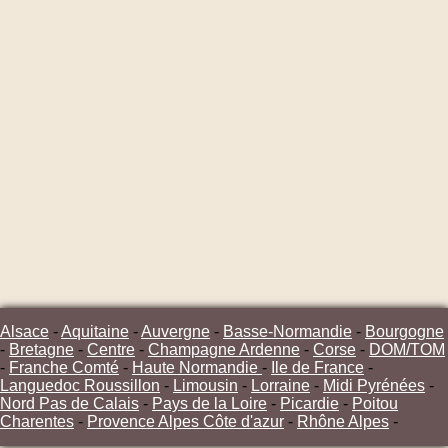
Alsace
-
Aquitaine
-
Auvergne
-
Basse-Normandie
-
Bourgogne
-
Bretagne
-
Centre
-
Champagne Ardenne
-
Corse
-
DOM/TOM
-
Franche Comté
-
Haute Normandie
-
Ile de France
-
Languedoc Roussillon
-
Limousin
-
Lorraine
-
Midi Pyrénées
-
Nord Pas de Calais
-
Pays de la Loire
-
Picardie
-
Poitou
Charentes
-
Provence Alpes Côte d'azur
-
Rhône Alpes
-