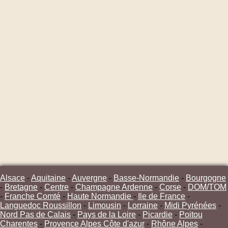
Alsace
-
Aquitaine
-
Auvergne
-
Basse-Normandie
-
Bourgogne
-
Bretagne
-
Centre
-
Champagne Ardenne
-
Corse
-
DOM/TOM
-
Franche Comté
-
Haute Normandie
-
Ile de France
-
Languedoc Roussillon
-
Limousin
-
Lorraine
-
Midi Pyrénées
-
Nord Pas de Calais
-
Pays de la Loire
-
Picardie
-
Poitou
Charentes
-
Provence Alpes Côte d'azur
-
Rhône Alpes
-