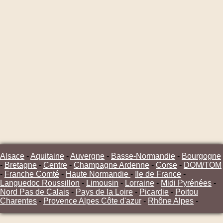
Alsace
-
Aquitaine
-
Auvergne
-
Basse-Normandie
-
Bourgogne
-
Bretagne
-
Centre
-
Champagne Ardenne
-
Corse
-
DOM/TOM
-
Franche Comté
-
Haute Normandie
-
Ile de France
-
Languedoc Roussillon
-
Limousin
-
Lorraine
-
Midi Pyrénées
-
Nord Pas de Calais
-
Pays de la Loire
-
Picardie
-
Poitou
Charentes
-
Provence Alpes Côte d'azur
-
Rhône Alpes
-