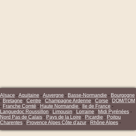
Alsace
-
Aquitaine
-
Auvergne
-
Basse-Normandie
-
Bourgogne
-
Bretagne
-
Centre
-
Champagne Ardenne
-
Corse
-
DOM/TOM
-
Franche Comté
-
Haute Normandie
-
Ile de France
-
Languedoc Roussillon
-
Limousin
-
Lorraine
-
Midi Pyrénées
-
Nord Pas de Calais
-
Pays de la Loire
-
Picardie
-
Poitou
Charentes
-
Provence Alpes Côte d'azur
-
Rhône Alpes
-