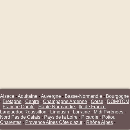
Alsace
-
Aquitaine
-
Auvergne
-
Basse-Normandie
-
Bourgogne
-
Bretagne
-
Centre
-
Champagne Ardenne
-
Corse
-
DOM/TOM
-
Franche Comté
-
Haute Normandie
-
Ile de France
-
Languedoc Roussillon
-
Limousin
-
Lorraine
-
Midi Pyrénées
-
Nord Pas de Calais
-
Pays de la Loire
-
Picardie
-
Poitou
Charentes
-
Provence Alpes Côte d'azur
-
Rhône Alpes
-