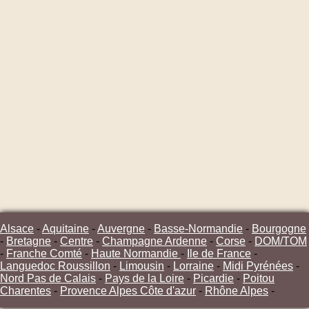
Alsace
-
Aquitaine
-
Auvergne
-
Basse-Normandie
-
Bourgogne
-
Bretagne
-
Centre
-
Champagne Ardenne
-
Corse
-
DOM/TOM
-
Franche Comté
-
Haute Normandie
-
Ile de France
-
Languedoc Roussillon
-
Limousin
-
Lorraine
-
Midi Pyrénées
-
Nord Pas de Calais
-
Pays de la Loire
-
Picardie
-
Poitou
Charentes
-
Provence Alpes Côte d'azur
-
Rhône Alpes
-