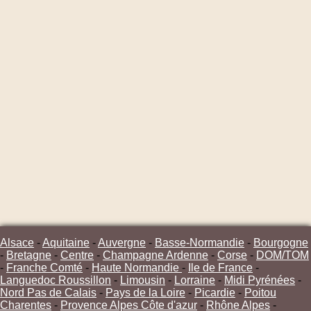
Alsace
-
Aquitaine
-
Auvergne
-
Basse-Normandie
-
Bourgogne
-
Bretagne
-
Centre
-
Champagne Ardenne
-
Corse
-
DOM/TOM
-
Franche Comté
-
Haute Normandie
-
Ile de France
-
Languedoc Roussillon
-
Limousin
-
Lorraine
-
Midi Pyrénées
-
Nord Pas de Calais
-
Pays de la Loire
-
Picardie
-
Poitou
Charentes
-
Provence Alpes Côte d'azur
-
Rhône Alpes
-