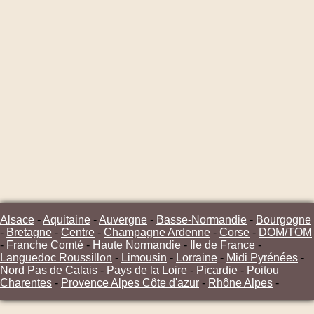
Alsace
-
Aquitaine
-
Auvergne
-
Basse-Normandie
-
Bourgogne
-
Bretagne
-
Centre
-
Champagne Ardenne
-
Corse
-
DOM/TOM
-
Franche Comté
-
Haute Normandie
-
Ile de France
-
Languedoc Roussillon
-
Limousin
-
Lorraine
-
Midi Pyrénées
-
Nord Pas de Calais
-
Pays de la Loire
-
Picardie
-
Poitou
Charentes
-
Provence Alpes Côte d'azur
-
Rhône Alpes
-