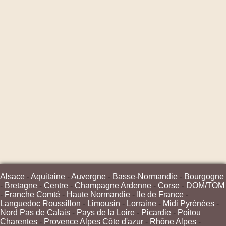
Alsace
-
Aquitaine
-
Auvergne
-
Basse-Normandie
-
Bourgogne
-
Bretagne
-
Centre
-
Champagne Ardenne
-
Corse
-
DOM/TOM
-
Franche Comté
-
Haute Normandie
-
Ile de France
-
Languedoc Roussillon
-
Limousin
-
Lorraine
-
Midi Pyrénées
-
Nord Pas de Calais
-
Pays de la Loire
-
Picardie
-
Poitou
Charentes
-
Provence Alpes Côte d'azur
-
Rhône Alpes
-