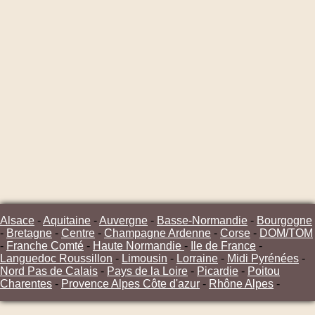
Alsace
-
Aquitaine
-
Auvergne
-
Basse-Normandie
-
Bourgogne
-
Bretagne
-
Centre
-
Champagne Ardenne
-
Corse
-
DOM/TOM
-
Franche Comté
-
Haute Normandie
-
Ile de France
-
Languedoc Roussillon
-
Limousin
-
Lorraine
-
Midi Pyrénées
-
Nord Pas de Calais
-
Pays de la Loire
-
Picardie
-
Poitou
Charentes
-
Provence Alpes Côte d'azur
-
Rhône Alpes
-