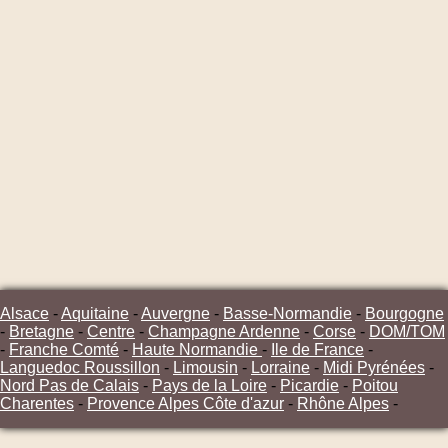
Alsace
-
Aquitaine
-
Auvergne
-
Basse-Normandie
-
Bourgogne
-
Bretagne
-
Centre
-
Champagne Ardenne
-
Corse
-
DOM/TOM
-
Franche Comté
-
Haute Normandie
-
Ile de France
-
Languedoc Roussillon
-
Limousin
-
Lorraine
-
Midi Pyrénées
-
Nord Pas de Calais
-
Pays de la Loire
-
Picardie
-
Poitou
Charentes
-
Provence Alpes Côte d'azur
-
Rhône Alpes
-