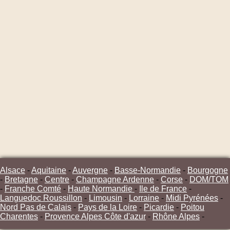
Alsace
-
Aquitaine
-
Auvergne
-
Basse-Normandie
-
Bourgogne
-
Bretagne
-
Centre
-
Champagne Ardenne
-
Corse
-
DOM/TOM
-
Franche Comté
-
Haute Normandie
-
Ile de France
-
Languedoc Roussillon
-
Limousin
-
Lorraine
-
Midi Pyrénées
-
Nord Pas de Calais
-
Pays de la Loire
-
Picardie
-
Poitou
Charentes
-
Provence Alpes Côte d'azur
-
Rhône Alpes
-