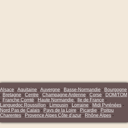
Alsace
-
Aquitaine
-
Auvergne
-
Basse-Normandie
-
Bourgogne
-
Bretagne
-
Centre
-
Champagne Ardenne
-
Corse
-
DOM/TOM
-
Franche Comté
-
Haute Normandie
-
Ile de France
-
Languedoc Roussillon
-
Limousin
-
Lorraine
-
Midi Pyrénées
-
Nord Pas de Calais
-
Pays de la Loire
-
Picardie
-
Poitou
Charentes
-
Provence Alpes Côte d'azur
-
Rhône Alpes
-