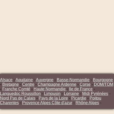
Alsace
-
Aquitaine
-
Auvergne
-
Basse-Normandie
-
Bourgogne
-
Bretagne
-
Centre
-
Champagne Ardenne
-
Corse
-
DOM/TOM
-
Franche Comté
-
Haute Normandie
-
Ile de France
-
Languedoc Roussillon
-
Limousin
-
Lorraine
-
Midi Pyrénées
-
Nord Pas de Calais
-
Pays de la Loire
-
Picardie
-
Poitou
Charentes
-
Provence Alpes Côte d'azur
-
Rhône Alpes
-