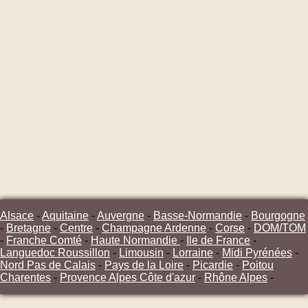
Alsace
-
Aquitaine
-
Auvergne
-
Basse-Normandie
-
Bourgogne
-
Bretagne
-
Centre
-
Champagne Ardenne
-
Corse
-
DOM/TOM
-
Franche Comté
-
Haute Normandie
-
Ile de France
-
Languedoc Roussillon
-
Limousin
-
Lorraine
-
Midi Pyrénées
-
Nord Pas de Calais
-
Pays de la Loire
-
Picardie
-
Poitou
Charentes
-
Provence Alpes Côte d'azur
-
Rhône Alpes
-