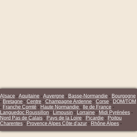
Alsace
-
Aquitaine
-
Auvergne
-
Basse-Normandie
-
Bourgogne
-
Bretagne
-
Centre
-
Champagne Ardenne
-
Corse
-
DOM/TOM
-
Franche Comté
-
Haute Normandie
-
Ile de France
-
Languedoc Roussillon
-
Limousin
-
Lorraine
-
Midi Pyrénées
-
Nord Pas de Calais
-
Pays de la Loire
-
Picardie
-
Poitou
Charentes
-
Provence Alpes Côte d'azur
-
Rhône Alpes
-