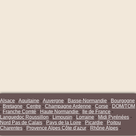
Alsace
-
Aquitaine
-
Auvergne
-
Basse-Normandie
-
Bourgogne
-
Bretagne
-
Centre
-
Champagne Ardenne
-
Corse
-
DOM/TOM
-
Franche Comté
-
Haute Normandie
-
Ile de France
-
Languedoc Roussillon
-
Limousin
-
Lorraine
-
Midi Pyrénées
-
Nord Pas de Calais
-
Pays de la Loire
-
Picardie
-
Poitou
Charentes
-
Provence Alpes Côte d'azur
-
Rhône Alpes
-