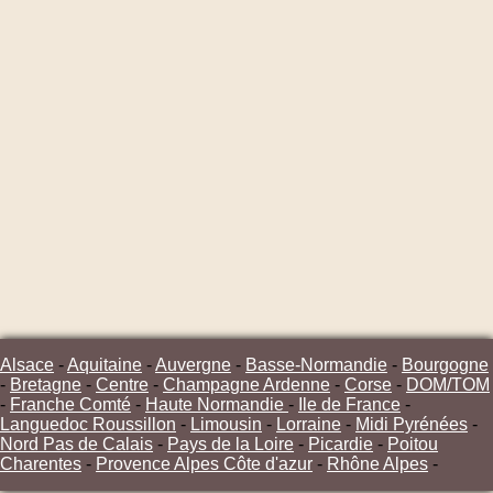
Alsace
-
Aquitaine
-
Auvergne
-
Basse-Normandie
-
Bourgogne
-
Bretagne
-
Centre
-
Champagne Ardenne
-
Corse
-
DOM/TOM
-
Franche Comté
-
Haute Normandie
-
Ile de France
-
Languedoc Roussillon
-
Limousin
-
Lorraine
-
Midi Pyrénées
-
Nord Pas de Calais
-
Pays de la Loire
-
Picardie
-
Poitou
Charentes
-
Provence Alpes Côte d'azur
-
Rhône Alpes
-