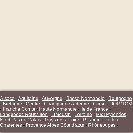
Alsace
-
Aquitaine
-
Auvergne
-
Basse-Normandie
-
Bourgogne
-
Bretagne
-
Centre
-
Champagne Ardenne
-
Corse
-
DOM/TOM
-
Franche Comté
-
Haute Normandie
-
Ile de France
-
Languedoc Roussillon
-
Limousin
-
Lorraine
-
Midi Pyrénées
-
Nord Pas de Calais
-
Pays de la Loire
-
Picardie
-
Poitou
Charentes
-
Provence Alpes Côte d'azur
-
Rhône Alpes
-