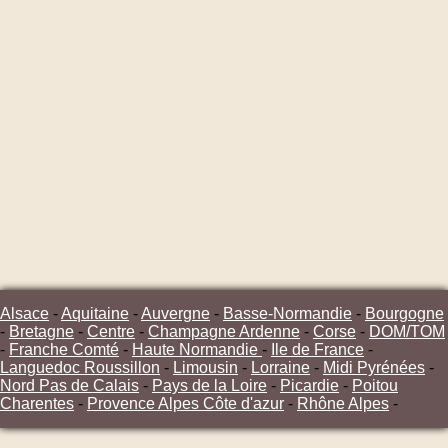
Alsace
-
Aquitaine
-
Auvergne
-
Basse-Normandie
-
Bourgogne
-
Bretagne
-
Centre
-
Champagne Ardenne
-
Corse
-
DOM/TOM
-
Franche Comté
-
Haute Normandie
-
Ile de France
-
Languedoc Roussillon
-
Limousin
-
Lorraine
-
Midi Pyrénées
-
Nord Pas de Calais
-
Pays de la Loire
-
Picardie
-
Poitou
Charentes
-
Provence Alpes Côte d'azur
-
Rhône Alpes
-