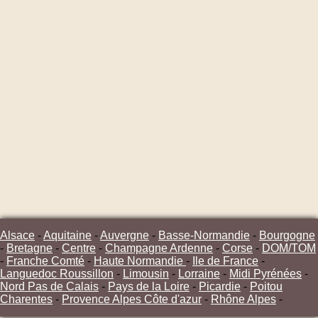
Alsace
-
Aquitaine
-
Auvergne
-
Basse-Normandie
-
Bourgogne
-
Bretagne
-
Centre
-
Champagne Ardenne
-
Corse
-
DOM/TOM
-
Franche Comté
-
Haute Normandie
-
Ile de France
-
Languedoc Roussillon
-
Limousin
-
Lorraine
-
Midi Pyrénées
-
Nord Pas de Calais
-
Pays de la Loire
-
Picardie
-
Poitou
Charentes
-
Provence Alpes Côte d'azur
-
Rhône Alpes
-