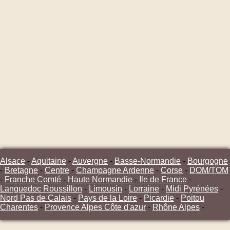
Alsace
-
Aquitaine
-
Auvergne
-
Basse-Normandie
-
Bourgogne
-
Bretagne
-
Centre
-
Champagne Ardenne
-
Corse
-
DOM/TOM
-
Franche Comté
-
Haute Normandie
-
Ile de France
-
Languedoc Roussillon
-
Limousin
-
Lorraine
-
Midi Pyrénées
-
Nord Pas de Calais
-
Pays de la Loire
-
Picardie
-
Poitou
Charentes
-
Provence Alpes Côte d'azur
-
Rhône Alpes
-