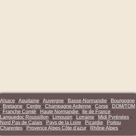
Alsace
-
Aquitaine
-
Auvergne
-
Basse-Normandie
-
Bourgogne
-
Bretagne
-
Centre
-
Champagne Ardenne
-
Corse
-
DOM/TOM
-
Franche Comté
-
Haute Normandie
-
Ile de France
-
Languedoc Roussillon
-
Limousin
-
Lorraine
-
Midi Pyrénées
-
Nord Pas de Calais
-
Pays de la Loire
-
Picardie
-
Poitou
Charentes
-
Provence Alpes Côte d'azur
-
Rhône Alpes
-